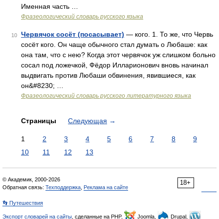
Именная часть …
Фразеологический словарь русского языка
Червячок сосёт (посасывает)
— кого. 1. То же, что Червь
10
сосёт кого. Он чаще обычного стал думать о Любаше: как
она там, что с нею? Когда этот червячок уж слишком больно
сосал под ложечкой, Фёдор Илларионович вновь начинал
выдвигать против Любаши обвинения, явившиеся, как
он&#8230; …
Фразеологический словарь русского литературного языка
Страницы
Следующая
→
1
2
3
4
5
6
7
8
9
10
11
12
13
© Академик, 2000-2026
18+
Обратная связь:
Техподдержка
,
Реклама на сайте
👣 Путешествия
Экспорт словарей на сайты
, сделанные на PHP,
Joomla,
Drupal,